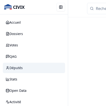
CIVIX
Accueil
Dossiers
Votes
QAG
Députés
Stats
Open Data
Activité