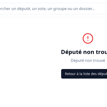
Député non tro
Député non trouvé
Retour à la liste des dépu