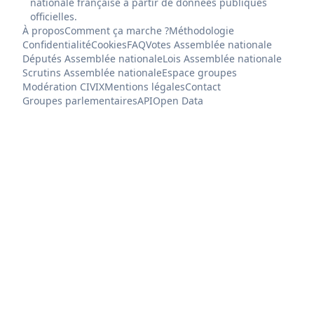
nationale française à partir de données publiques
officielles.
À propos
Comment ça marche ?
Méthodologie
Confidentialité
Cookies
FAQ
Votes Assemblée nationale
Députés Assemblée nationale
Lois Assemblée nationale
Scrutins Assemblée nationale
Espace groupes
Modération CIVIX
Mentions légales
Contact
Groupes parlementaires
API
Open Data