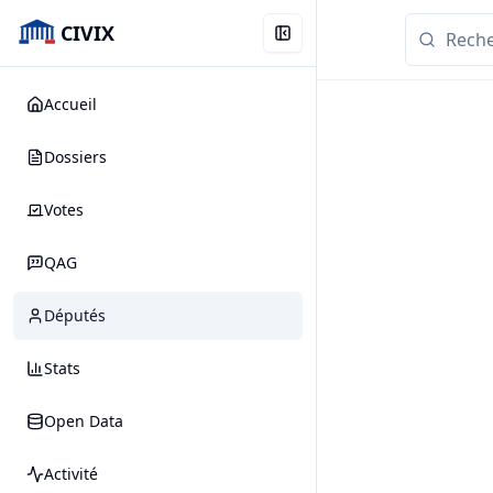
CIVIX
Accueil
Dossiers
Votes
QAG
Députés
Stats
Open Data
Activité