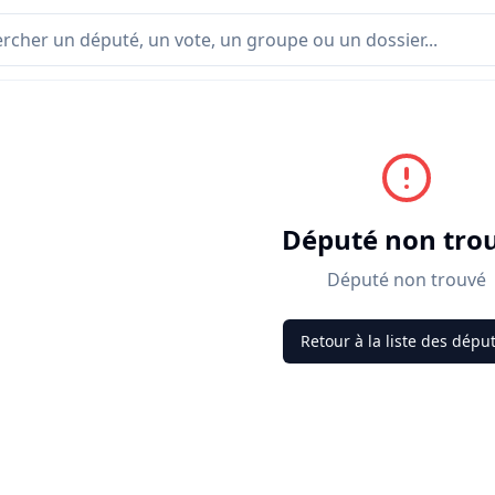
Député non tro
Député non trouvé
Retour à la liste des dépu