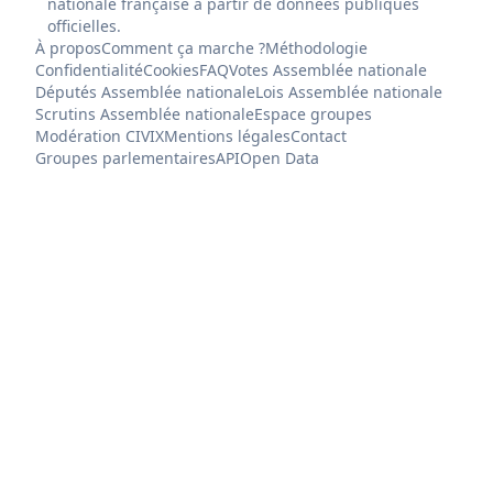
nationale française à partir de données publiques
officielles.
À propos
Comment ça marche ?
Méthodologie
Confidentialité
Cookies
FAQ
Votes Assemblée nationale
Députés Assemblée nationale
Lois Assemblée nationale
Scrutins Assemblée nationale
Espace groupes
Modération CIVIX
Mentions légales
Contact
Groupes parlementaires
API
Open Data