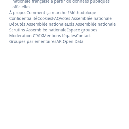
nationale française à partir de données publiques
officielles.
À propos
Comment ça marche ?
Méthodologie
Confidentialité
Cookies
FAQ
Votes Assemblée nationale
Députés Assemblée nationale
Lois Assemblée nationale
Scrutins Assemblée nationale
Espace groupes
Modération CIVIX
Mentions légales
Contact
Groupes parlementaires
API
Open Data