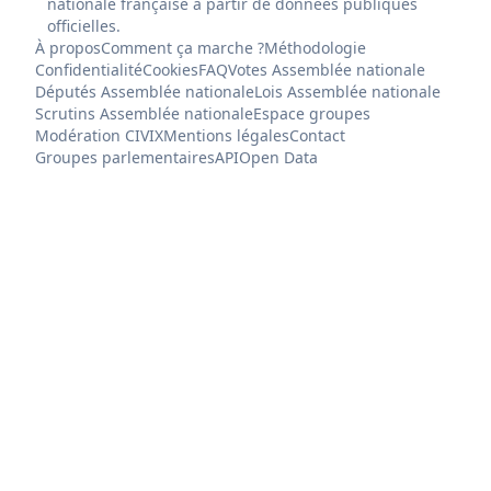
nationale française à partir de données publiques
officielles.
À propos
Comment ça marche ?
Méthodologie
Confidentialité
Cookies
FAQ
Votes Assemblée nationale
Députés Assemblée nationale
Lois Assemblée nationale
Scrutins Assemblée nationale
Espace groupes
Modération CIVIX
Mentions légales
Contact
Groupes parlementaires
API
Open Data