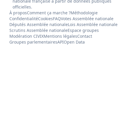
nationale française à partir de données publiques
officielles.
À propos
Comment ça marche ?
Méthodologie
Confidentialité
Cookies
FAQ
Votes Assemblée nationale
Députés Assemblée nationale
Lois Assemblée nationale
Scrutins Assemblée nationale
Espace groupes
Modération CIVIX
Mentions légales
Contact
Groupes parlementaires
API
Open Data