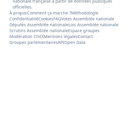
nationale française à partir de données publiques
officielles.
À propos
Comment ça marche ?
Méthodologie
Confidentialité
Cookies
FAQ
Votes Assemblée nationale
Députés Assemblée nationale
Lois Assemblée nationale
Scrutins Assemblée nationale
Espace groupes
Modération CIVIX
Mentions légales
Contact
Groupes parlementaires
API
Open Data