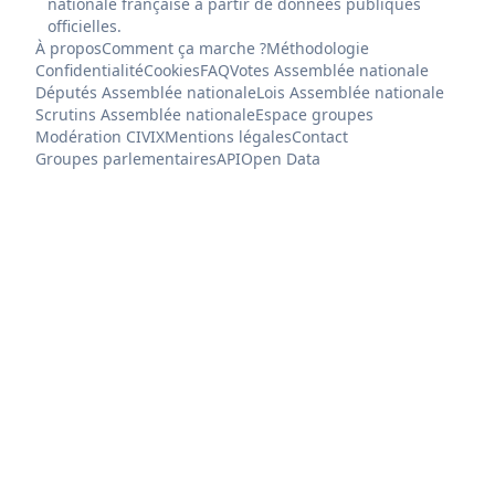
nationale française à partir de données publiques
officielles.
À propos
Comment ça marche ?
Méthodologie
Confidentialité
Cookies
FAQ
Votes Assemblée nationale
Députés Assemblée nationale
Lois Assemblée nationale
Scrutins Assemblée nationale
Espace groupes
Modération CIVIX
Mentions légales
Contact
Groupes parlementaires
API
Open Data