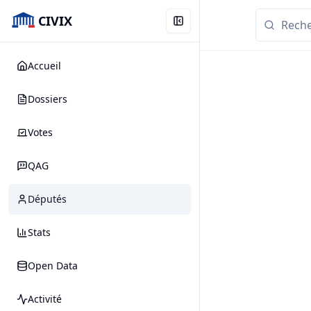
CIVIX
Accueil
Dossiers
Votes
QAG
Députés
Stats
Open Data
Activité