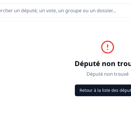
Député non tro
Député non trouvé
Retour à la liste des dépu