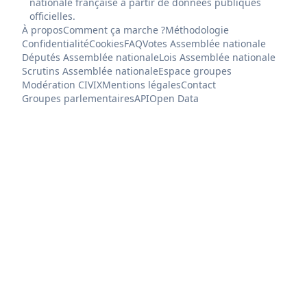
nationale française à partir de données publiques
officielles.
À propos
Comment ça marche ?
Méthodologie
Confidentialité
Cookies
FAQ
Votes Assemblée nationale
Députés Assemblée nationale
Lois Assemblée nationale
Scrutins Assemblée nationale
Espace groupes
Modération CIVIX
Mentions légales
Contact
Groupes parlementaires
API
Open Data