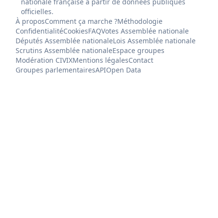
nationale française à partir de données publiques
officielles.
À propos
Comment ça marche ?
Méthodologie
Confidentialité
Cookies
FAQ
Votes Assemblée nationale
Députés Assemblée nationale
Lois Assemblée nationale
Scrutins Assemblée nationale
Espace groupes
Modération CIVIX
Mentions légales
Contact
Groupes parlementaires
API
Open Data