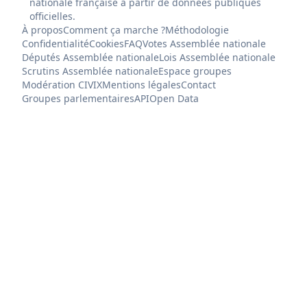
nationale française à partir de données publiques
officielles.
À propos
Comment ça marche ?
Méthodologie
Confidentialité
Cookies
FAQ
Votes Assemblée nationale
Députés Assemblée nationale
Lois Assemblée nationale
Scrutins Assemblée nationale
Espace groupes
Modération CIVIX
Mentions légales
Contact
Groupes parlementaires
API
Open Data