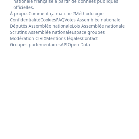
nationale française à partir de données publiques
officielles.
À propos
Comment ça marche ?
Méthodologie
Confidentialité
Cookies
FAQ
Votes Assemblée nationale
Députés Assemblée nationale
Lois Assemblée nationale
Scrutins Assemblée nationale
Espace groupes
Modération CIVIX
Mentions légales
Contact
Groupes parlementaires
API
Open Data