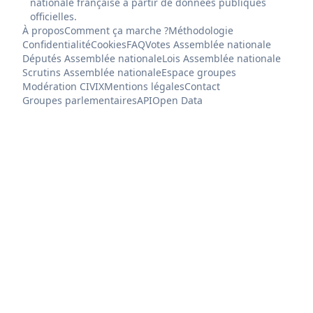
nationale française à partir de données publiques
officielles.
À propos
Comment ça marche ?
Méthodologie
Confidentialité
Cookies
FAQ
Votes Assemblée nationale
Députés Assemblée nationale
Lois Assemblée nationale
Scrutins Assemblée nationale
Espace groupes
Modération CIVIX
Mentions légales
Contact
Groupes parlementaires
API
Open Data