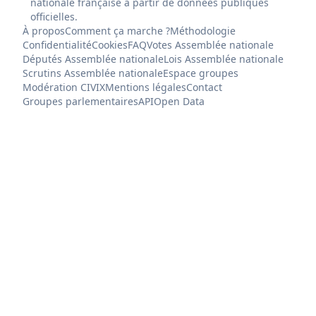
nationale française à partir de données publiques
officielles.
À propos
Comment ça marche ?
Méthodologie
Confidentialité
Cookies
FAQ
Votes Assemblée nationale
Députés Assemblée nationale
Lois Assemblée nationale
Scrutins Assemblée nationale
Espace groupes
Modération CIVIX
Mentions légales
Contact
Groupes parlementaires
API
Open Data