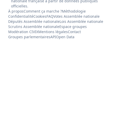
nationale française à partir de données publiques
officielles.
À propos
Comment ça marche ?
Méthodologie
Confidentialité
Cookies
FAQ
Votes Assemblée nationale
Députés Assemblée nationale
Lois Assemblée nationale
Scrutins Assemblée nationale
Espace groupes
Modération CIVIX
Mentions légales
Contact
Groupes parlementaires
API
Open Data