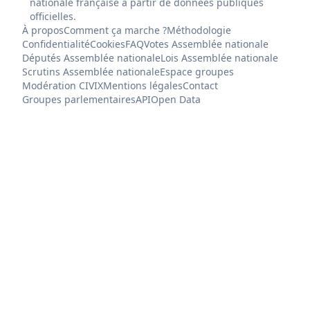
nationale française à partir de données publiques
officielles.
À propos
Comment ça marche ?
Méthodologie
Confidentialité
Cookies
FAQ
Votes Assemblée nationale
Députés Assemblée nationale
Lois Assemblée nationale
Scrutins Assemblée nationale
Espace groupes
Modération CIVIX
Mentions légales
Contact
Groupes parlementaires
API
Open Data