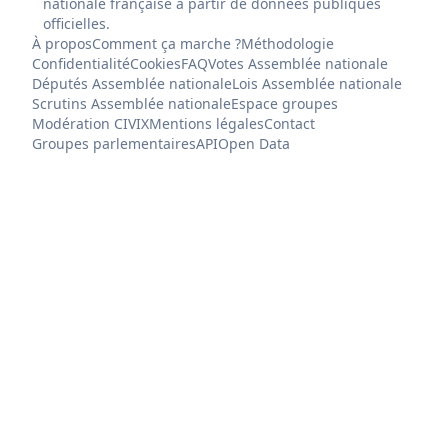
nationale française à partir de données publiques
officielles.
À propos
Comment ça marche ?
Méthodologie
Confidentialité
Cookies
FAQ
Votes Assemblée nationale
Députés Assemblée nationale
Lois Assemblée nationale
Scrutins Assemblée nationale
Espace groupes
Modération CIVIX
Mentions légales
Contact
Groupes parlementaires
API
Open Data