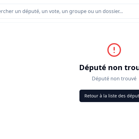
Député non tro
Député non trouvé
Retour à la liste des dépu