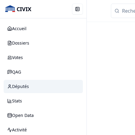
CIVIX
Accueil
Dossiers
Votes
QAG
Députés
Stats
Open Data
Activité