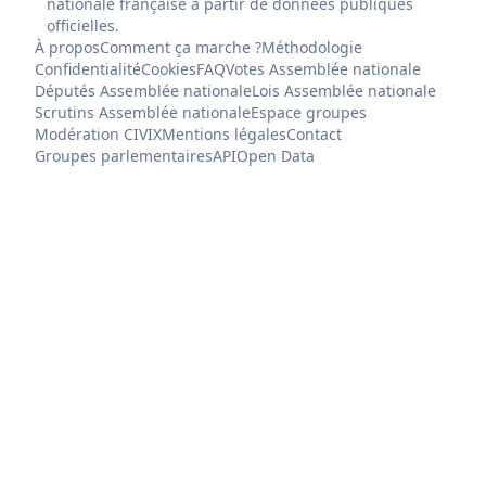
nationale française à partir de données publiques
officielles.
À propos
Comment ça marche ?
Méthodologie
Confidentialité
Cookies
FAQ
Votes Assemblée nationale
Députés Assemblée nationale
Lois Assemblée nationale
Scrutins Assemblée nationale
Espace groupes
Modération CIVIX
Mentions légales
Contact
Groupes parlementaires
API
Open Data