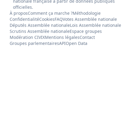
nationale française à partir de données publiques
officielles.
À propos
Comment ça marche ?
Méthodologie
Confidentialité
Cookies
FAQ
Votes Assemblée nationale
Députés Assemblée nationale
Lois Assemblée nationale
Scrutins Assemblée nationale
Espace groupes
Modération CIVIX
Mentions légales
Contact
Groupes parlementaires
API
Open Data