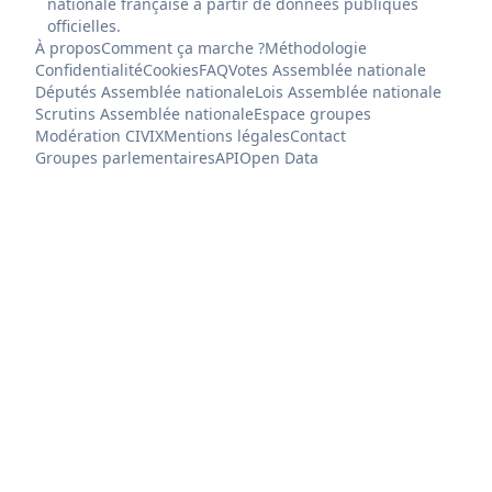
nationale française à partir de données publiques
officielles.
À propos
Comment ça marche ?
Méthodologie
Confidentialité
Cookies
FAQ
Votes Assemblée nationale
Députés Assemblée nationale
Lois Assemblée nationale
Scrutins Assemblée nationale
Espace groupes
Modération CIVIX
Mentions légales
Contact
Groupes parlementaires
API
Open Data