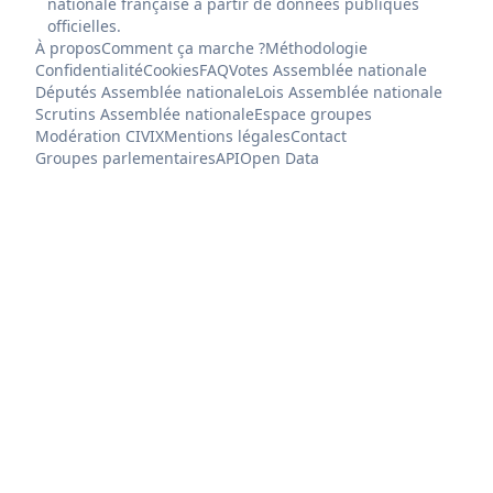
nationale française à partir de données publiques
officielles.
À propos
Comment ça marche ?
Méthodologie
Confidentialité
Cookies
FAQ
Votes Assemblée nationale
Députés Assemblée nationale
Lois Assemblée nationale
Scrutins Assemblée nationale
Espace groupes
Modération CIVIX
Mentions légales
Contact
Groupes parlementaires
API
Open Data