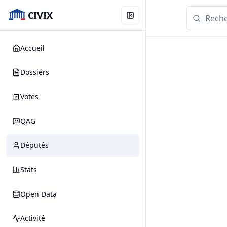
CIVIX
Accueil
Dossiers
Votes
QAG
Députés
Stats
Open Data
Activité