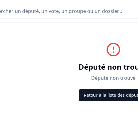
Député non tro
Député non trouvé
Retour à la liste des dépu