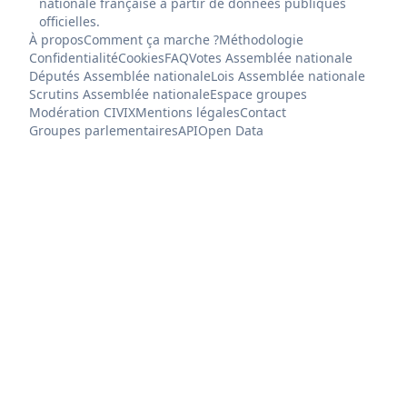
nationale française à partir de données publiques
officielles.
À propos
Comment ça marche ?
Méthodologie
Confidentialité
Cookies
FAQ
Votes Assemblée nationale
Députés Assemblée nationale
Lois Assemblée nationale
Scrutins Assemblée nationale
Espace groupes
Modération CIVIX
Mentions légales
Contact
Groupes parlementaires
API
Open Data