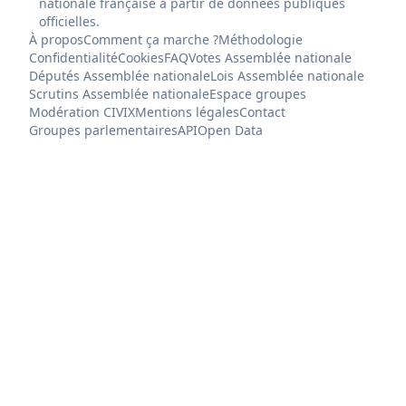
nationale française à partir de données publiques
officielles.
À propos
Comment ça marche ?
Méthodologie
Confidentialité
Cookies
FAQ
Votes Assemblée nationale
Députés Assemblée nationale
Lois Assemblée nationale
Scrutins Assemblée nationale
Espace groupes
Modération CIVIX
Mentions légales
Contact
Groupes parlementaires
API
Open Data