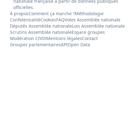
nationale française à partir de données publiques
officielles.
À propos
Comment ça marche ?
Méthodologie
Confidentialité
Cookies
FAQ
Votes Assemblée nationale
Députés Assemblée nationale
Lois Assemblée nationale
Scrutins Assemblée nationale
Espace groupes
Modération CIVIX
Mentions légales
Contact
Groupes parlementaires
API
Open Data