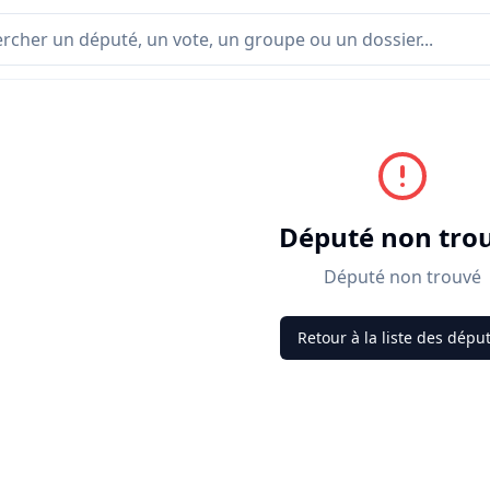
Député non tro
Député non trouvé
Retour à la liste des dépu