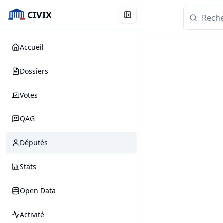
CIVIX
Accueil
Dossiers
Votes
QAG
Députés
Stats
Open Data
Activité