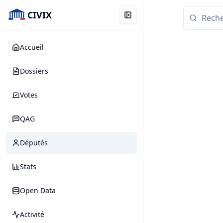
CIVIX
Accueil
Dossiers
Votes
QAG
Députés
Stats
Open Data
Activité