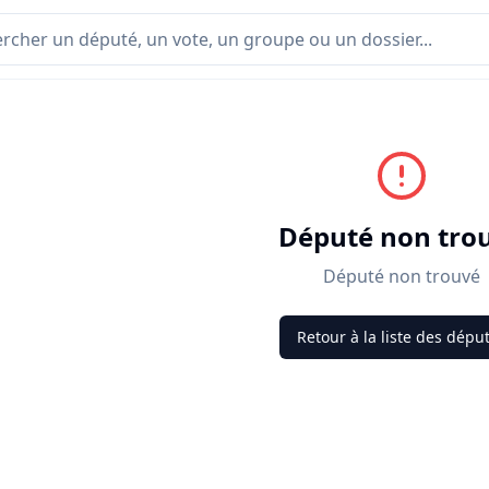
Député non tro
Député non trouvé
Retour à la liste des dépu