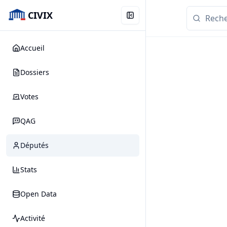
CIVIX
Accueil
Dossiers
Votes
QAG
Députés
Stats
Open Data
Activité