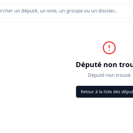
Député non tro
Député non trouvé
Retour à la liste des dépu