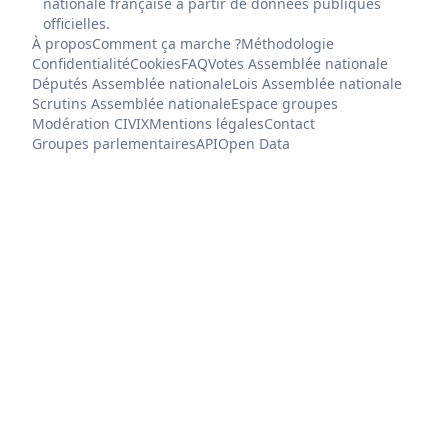
nationale française à partir de données publiques
officielles.
À propos
Comment ça marche ?
Méthodologie
Confidentialité
Cookies
FAQ
Votes Assemblée nationale
Députés Assemblée nationale
Lois Assemblée nationale
Scrutins Assemblée nationale
Espace groupes
Modération CIVIX
Mentions légales
Contact
Groupes parlementaires
API
Open Data