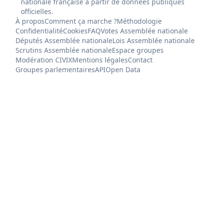
nationale française à partir de données publiques
officielles.
À propos
Comment ça marche ?
Méthodologie
Confidentialité
Cookies
FAQ
Votes Assemblée nationale
Députés Assemblée nationale
Lois Assemblée nationale
Scrutins Assemblée nationale
Espace groupes
Modération CIVIX
Mentions légales
Contact
Groupes parlementaires
API
Open Data