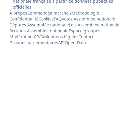
nationale française à partir de données publiques
officielles.
À propos
Comment ça marche ?
Méthodologie
Confidentialité
Cookies
FAQ
Votes Assemblée nationale
Députés Assemblée nationale
Lois Assemblée nationale
Scrutins Assemblée nationale
Espace groupes
Modération CIVIX
Mentions légales
Contact
Groupes parlementaires
API
Open Data