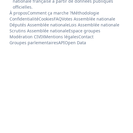
nationale française à partir de données publiques
officielles.
À propos
Comment ça marche ?
Méthodologie
Confidentialité
Cookies
FAQ
Votes Assemblée nationale
Députés Assemblée nationale
Lois Assemblée nationale
Scrutins Assemblée nationale
Espace groupes
Modération CIVIX
Mentions légales
Contact
Groupes parlementaires
API
Open Data