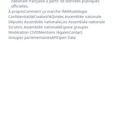
nationale française à partir de données publiques
officielles.
À propos
Comment ça marche ?
Méthodologie
Confidentialité
Cookies
FAQ
Votes Assemblée nationale
Députés Assemblée nationale
Lois Assemblée nationale
Scrutins Assemblée nationale
Espace groupes
Modération CIVIX
Mentions légales
Contact
Groupes parlementaires
API
Open Data