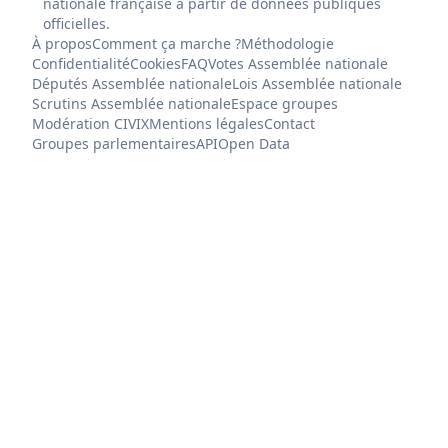
nationale française à partir de données publiques
officielles.
À propos
Comment ça marche ?
Méthodologie
Confidentialité
Cookies
FAQ
Votes Assemblée nationale
Députés Assemblée nationale
Lois Assemblée nationale
Scrutins Assemblée nationale
Espace groupes
Modération CIVIX
Mentions légales
Contact
Groupes parlementaires
API
Open Data