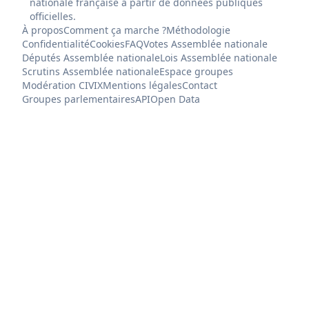
nationale française à partir de données publiques
officielles.
À propos
Comment ça marche ?
Méthodologie
Confidentialité
Cookies
FAQ
Votes Assemblée nationale
Députés Assemblée nationale
Lois Assemblée nationale
Scrutins Assemblée nationale
Espace groupes
Modération CIVIX
Mentions légales
Contact
Groupes parlementaires
API
Open Data