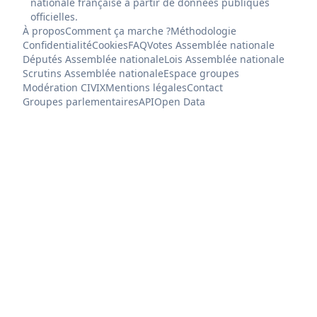
nationale française à partir de données publiques
officielles.
À propos
Comment ça marche ?
Méthodologie
Confidentialité
Cookies
FAQ
Votes Assemblée nationale
Députés Assemblée nationale
Lois Assemblée nationale
Scrutins Assemblée nationale
Espace groupes
Modération CIVIX
Mentions légales
Contact
Groupes parlementaires
API
Open Data