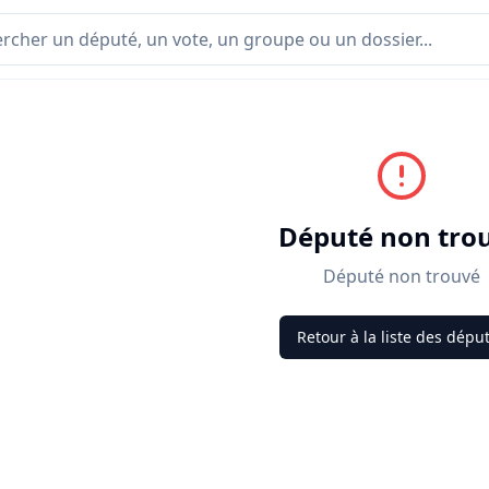
Député non tro
Député non trouvé
Retour à la liste des dépu