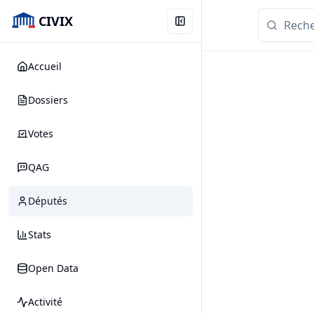
CIVIX
Accueil
Dossiers
Votes
QAG
Députés
Stats
Open Data
Activité