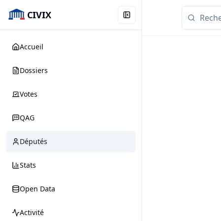
CIVIX
Accueil
Dossiers
Votes
QAG
Députés
Stats
Open Data
Activité