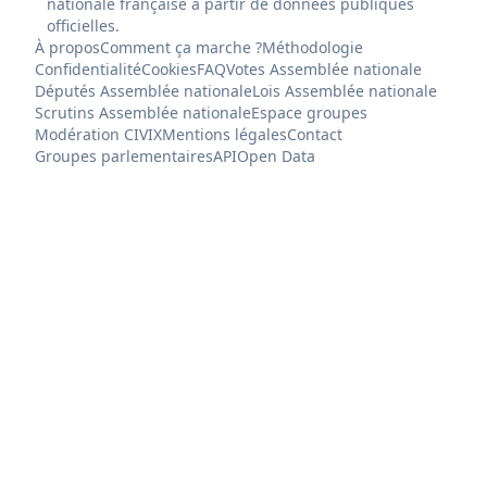
nationale française à partir de données publiques
officielles.
À propos
Comment ça marche ?
Méthodologie
Confidentialité
Cookies
FAQ
Votes Assemblée nationale
Députés Assemblée nationale
Lois Assemblée nationale
Scrutins Assemblée nationale
Espace groupes
Modération CIVIX
Mentions légales
Contact
Groupes parlementaires
API
Open Data