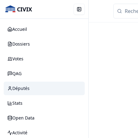
CIVIX
Accueil
Dossiers
Votes
QAG
Députés
Stats
Open Data
Activité