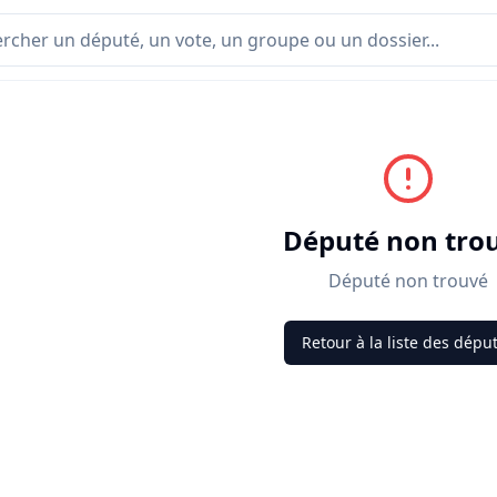
Député non tro
Député non trouvé
Retour à la liste des dépu