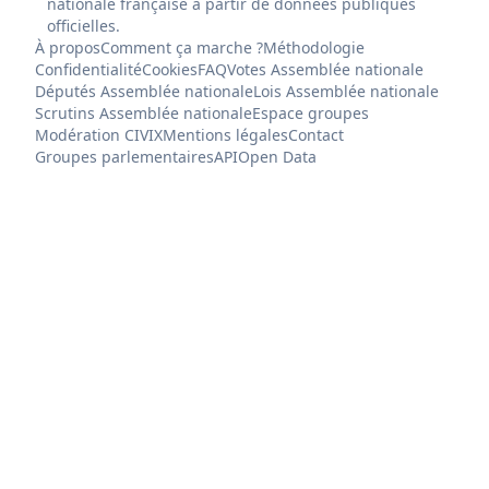
nationale française à partir de données publiques
officielles.
À propos
Comment ça marche ?
Méthodologie
Confidentialité
Cookies
FAQ
Votes Assemblée nationale
Députés Assemblée nationale
Lois Assemblée nationale
Scrutins Assemblée nationale
Espace groupes
Modération CIVIX
Mentions légales
Contact
Groupes parlementaires
API
Open Data