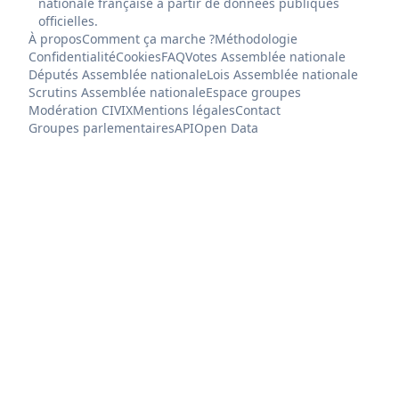
nationale française à partir de données publiques
officielles.
À propos
Comment ça marche ?
Méthodologie
Confidentialité
Cookies
FAQ
Votes Assemblée nationale
Députés Assemblée nationale
Lois Assemblée nationale
Scrutins Assemblée nationale
Espace groupes
Modération CIVIX
Mentions légales
Contact
Groupes parlementaires
API
Open Data