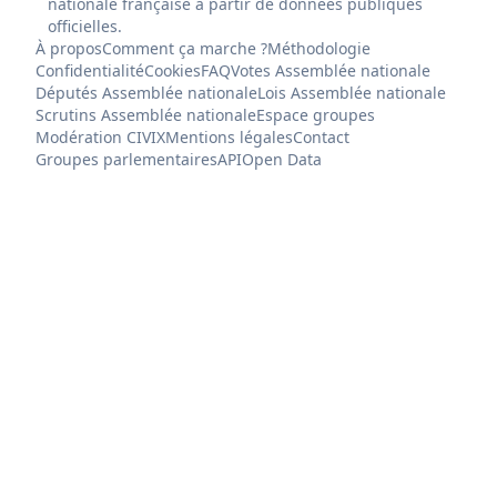
nationale française à partir de données publiques
officielles.
À propos
Comment ça marche ?
Méthodologie
Confidentialité
Cookies
FAQ
Votes Assemblée nationale
Députés Assemblée nationale
Lois Assemblée nationale
Scrutins Assemblée nationale
Espace groupes
Modération CIVIX
Mentions légales
Contact
Groupes parlementaires
API
Open Data