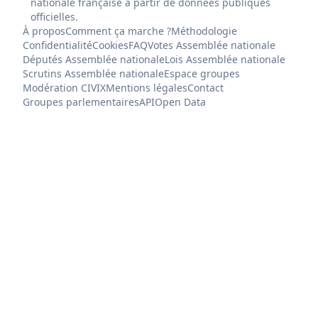
nationale française à partir de données publiques
officielles.
À propos
Comment ça marche ?
Méthodologie
Confidentialité
Cookies
FAQ
Votes Assemblée nationale
Députés Assemblée nationale
Lois Assemblée nationale
Scrutins Assemblée nationale
Espace groupes
Modération CIVIX
Mentions légales
Contact
Groupes parlementaires
API
Open Data