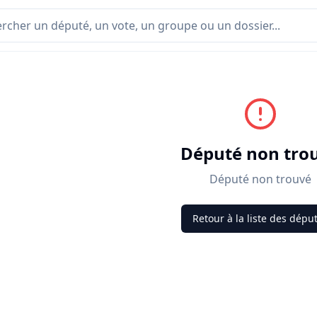
Député non tro
Député non trouvé
Retour à la liste des dépu