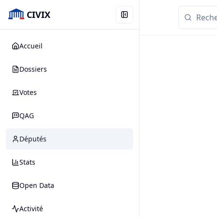
CIVIX
Accueil
Dossiers
Votes
QAG
Députés
Stats
Open Data
Activité