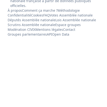
nationale française à partir de données publiques
officielles.
À propos
Comment ça marche ?
Méthodologie
Confidentialité
Cookies
FAQ
Votes Assemblée nationale
Députés Assemblée nationale
Lois Assemblée nationale
Scrutins Assemblée nationale
Espace groupes
Modération CIVIX
Mentions légales
Contact
Groupes parlementaires
API
Open Data