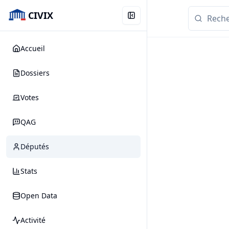
CIVIX
Accueil
Dossiers
Votes
QAG
Députés
Stats
Open Data
Activité