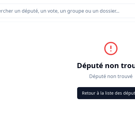
Député non tro
Député non trouvé
Retour à la liste des dépu